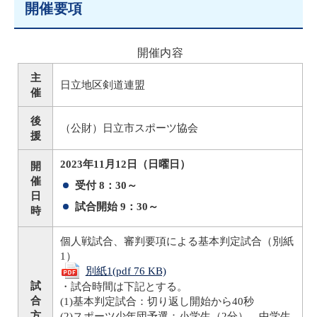
開催要項
開催内容
主
日立地区剣道連盟
催
後
（公財）日立市スポーツ協会
援
2023年11月12日（日曜日）
開
催
受付 8：30～
日
試合開始 9：30～
時
個人戦試合、審判要項による基本判定試合（別紙
1）
別紙1(pdf 76 KB)
試
・試合時間は下記とする。
合
(1)基本判定試合：切り返し開始から40秒
方
(2)スポーツ少年団予選：小学生（2分）、中学生