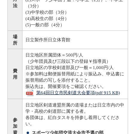
法
（3分）
(3)中学校の部（3分）
(4)高校生の部（4分）
(5)一般の部（4分）
場
日立製作所日立体育館
所
日立地区所属団体＝500円/人
（少年団員及び三段以下の登録￥指導員）
日立地区の学校剣道部及び一般＝1,000円/人
費
※参加料は郵便振替用紙により振込み、申込書に
用
振替用紙の写しを添付すること。
振込先は、開催要項をご確認ください。
第64回日立市民剣道大会要項(pdf 915 KB)
日立地区剣道連盟所属の道場または日立市内の中
学・高校の剣道部に属する者。
各団体は、紅白タスキを持参し着用してくださ
参
い。
加
資
スポーツ少年団交流大会市予選の部