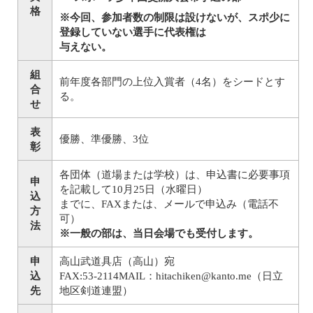
格
※今回、参加者数の制限は設けないが、スポ少に
登録していない選手に代表権は
与えない。
組
前年度各部門の上位入賞者（4名）をシードとす
合
る。
せ
表
優勝、準優勝、3位
彰
各団体（道場または学校）は、申込書に必要事項
申
を記載して10月25日（水曜日）
込
までに、FAXまたは、メールで申込み（電話不
方
可）
法
※一般の部は、当日会場でも受付します。
申
高山武道具店（高山）宛
込
FAX:53-2114MAIL：hitachiken@kanto.me（日立
先
地区剣道連盟）