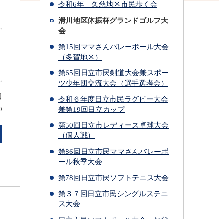
令和6年 久慈地区市民歩く会
滑川地区体振杯グランドゴルフ大
会
第15回ママさんバレーボール大会
（多賀地区）
第65回日立市民剣道大会兼スポー
ツ少年団交流大会（選手選考会）
日
令和６年度日立市民ラグビー大会
0
兼第19回日立カップ
第50回日立市レディース卓球大会
（個人戦）
第86回日立市民ママさんバレーボ
ール秋季大会
第78回日立市民ソフトテニス大会
第３７回日立市民シングルステニ
ス大会