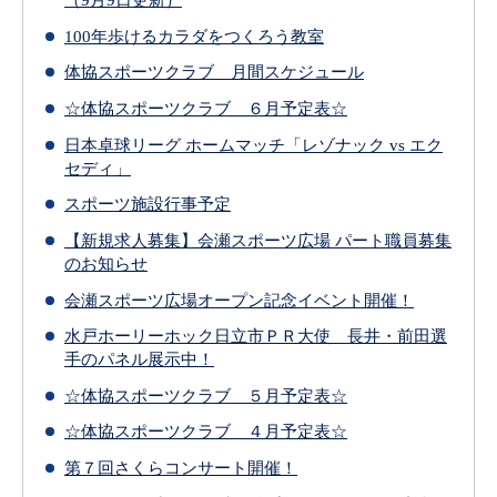
100年歩けるカラダをつくろう教室
体協スポーツクラブ 月間スケジュール
☆体協スポーツクラブ ６月予定表☆
日本卓球リーグ ホームマッチ「レゾナック vs エク
セディ」
スポーツ施設行事予定
【新規求人募集】会瀬スポーツ広場 パート職員募集
のお知らせ
会瀬スポーツ広場オープン記念イベント開催！
水戸ホーリーホック日立市ＰＲ大使 長井・前田選
手のパネル展示中！
☆体協スポーツクラブ ５月予定表☆
☆体協スポーツクラブ ４月予定表☆
第７回さくらコンサート開催！