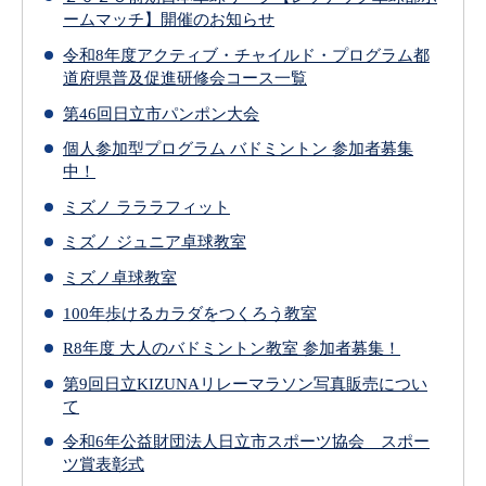
ームマッチ】開催のお知らせ
令和8年度アクティブ・チャイルド・プログラム都
道府県普及促進研修会コース一覧
第46回日立市パンポン大会
個人参加型プログラム バドミントン 参加者募集
中！
ミズノ ラララフィット
ミズノ ジュニア卓球教室
ミズノ卓球教室
100年歩けるカラダをつくろう教室
R8年度 大人のバドミントン教室 参加者募集！
第9回日立KIZUNAリレーマラソン写真販売につい
て
令和6年公益財団法人日立市スポーツ協会 スポー
ツ賞表彰式