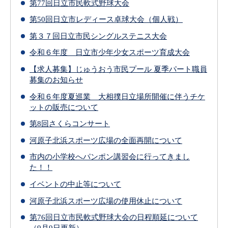
第77回日立市民軟式野球大会
第50回日立市レディース卓球大会（個人戦）
第３７回日立市民シングルステニス大会
令和６年度 日立市少年少女スポーツ育成大会
【求人募集】じゅうおう市民プール 夏季パート職員
募集のお知らせ
令和６年度夏巡業 大相撲日立場所開催に伴うチケ
ットの販売について
第8回さくらコンサート
河原⼦北浜スポーツ広場の全⾯再開について
市内の小学校へパンポン講習会に行ってきまし
た！！
イベントの中止等について
河原子北浜スポーツ広場の使用休止について
第76回日立市民軟式野球大会の日程順延について
（9月9日更新）