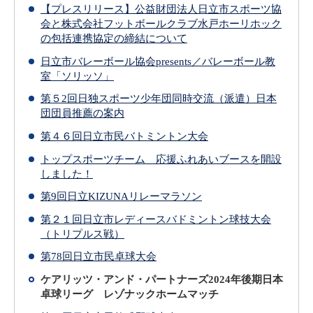
【プレスリリース】公益財団法人日立市スポーツ協
会と株式会社フットボールクラブ水戸ホーリホック
の包括連携協定の締結について
日立市バレーボール協会presents／バレーボール教
室「ソリッソ」
第５2回日独スポーツ少年団同時交流（派遣）日本
団団員推薦の案内
第４６回日立市民バトミントン大会
トップスポーツチーム 応援ふれあいブースを開設
しました！
第9回日立KIZUNAリレーマラソン
第２１回日立市レディースバドミントン球技大会
（トリプルス戦）
第78回日立市民卓球大会
ケアリッツ・アンド・パートナーズ2024年後期日本
卓球リーグ レゾナックホームマッチ