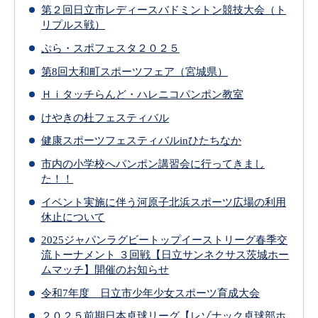
第２回日立市レディースバドミントン競技大会（ト
リプルス戦）
ぷら・スポフェスタ２０２５
第8回大和町スポーツフェア（宮城県）
Ｈｉタッチらんど・ハレニコパンポン教室
けやきの杜フェスティバル
健康スポーツフェスティバルinひたちなか
市内の小学校へパンポン講習会に行ってきまし
た！！
イベント実施に伴う河原子北浜スポーツ広場の利用
休止について
2025ジャパンラグビートップイーストリーグ春季交
流トーナメント ３回戦【日立サンネクサス茨城ホー
ムマッチ】開催のお知らせ
令和7年度 日立市少年少女スポーツ育成大会
２０２５前期日本卓球リーグ【レゾナック卓球部ホ