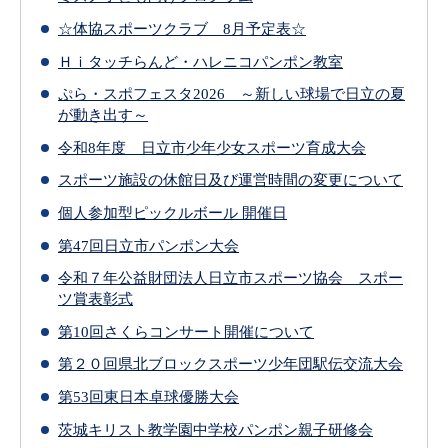
☆体協スポーツクラブ 8月予定表☆
Ｈｉタッチらんど・ハレニコパンポン教室
ぷら・スポフェスタ2026 ～新しい球場で日立の夏
が動き出す～
令和8年度 日立市少年少女スポーツ育成大会
スポーツ施設の休館日及び運営時間の変更について
個人参加型ピックルボール 開催日
第47回日立市パンポン大会
令和７年公益財団法人日立市スポーツ協会 スポー
ツ賞表彰式
第10回さくらコンサート開催について
第２０回県北ブロックスポーツ少年団駅伝交流大会
第53回東日本卓球優勝大会
茨城キリスト教学園中学校パンポン親子研修会