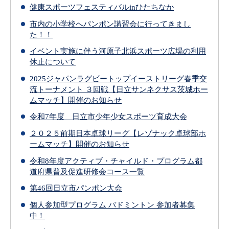
健康スポーツフェスティバルinひたちなか
市内の小学校へパンポン講習会に行ってきまし
た！！
イベント実施に伴う河原子北浜スポーツ広場の利用
休止について
2025ジャパンラグビートップイーストリーグ春季交
流トーナメント ３回戦【日立サンネクサス茨城ホー
ムマッチ】開催のお知らせ
令和7年度 日立市少年少女スポーツ育成大会
２０２５前期日本卓球リーグ【レゾナック卓球部ホ
ームマッチ】開催のお知らせ
令和8年度アクティブ・チャイルド・プログラム都
道府県普及促進研修会コース一覧
第46回日立市パンポン大会
個人参加型プログラム バドミントン 参加者募集
中！