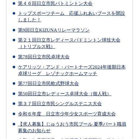
第４６回日立市民バトミントン大会
トップスポーツチーム 応援ふれあいブースを開設
しました！
第9回日立KIZUNAリレーマラソン
第２１回日立市レディースバドミントン球技大会
（トリプルス戦）
第78回日立市民卓球大会
ケアリッツ・アンド・パートナーズ2024年後期日本
卓球リーグ レゾナックホームマッチ
第77回日立市民軟式野球大会
第50回日立市レディース卓球大会（個人戦）
第３７回日立市民シングルステニス大会
令和６年度 日立市少年少女スポーツ育成大会
【求人募集】じゅうおう市民プール 夏季パート職員
募集のお知らせ