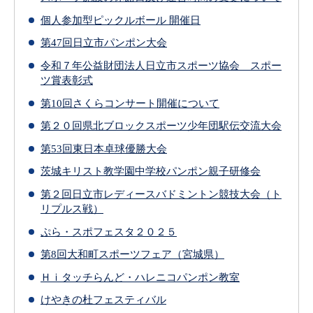
個人参加型ピックルボール 開催日
第47回日立市パンポン大会
令和７年公益財団法人日立市スポーツ協会 スポー
ツ賞表彰式
第10回さくらコンサート開催について
第２０回県北ブロックスポーツ少年団駅伝交流大会
第53回東日本卓球優勝大会
茨城キリスト教学園中学校パンポン親子研修会
第２回日立市レディースバドミントン競技大会（ト
リプルス戦）
ぷら・スポフェスタ２０２５
第8回大和町スポーツフェア（宮城県）
Ｈｉタッチらんど・ハレニコパンポン教室
けやきの杜フェスティバル