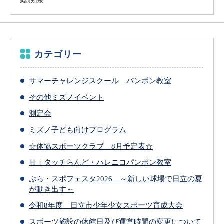
カテゴリー
サマーチャレンジスクール パンポン教室
その他ミズノイベント
測定会
ミズノ子ども向けプログラム
☆体協スポーツクラブ 8月予定表☆
Ｈｉタッチらんど・ハレニコパンポン教室
ぷら・スポフェスタ2026 ～新しい球場で日立の夏
が動き出す～
令和8年度 日立市少年少女スポーツ育成大会
スポーツ施設の休館日及び運営時間の変更について