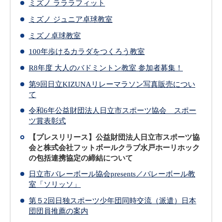
ミズノ ラララフィット
ミズノ ジュニア卓球教室
ミズノ卓球教室
100年歩けるカラダをつくろう教室
R8年度 大人のバドミントン教室 参加者募集！
第9回日立KIZUNAリレーマラソン写真販売につい
て
令和6年公益財団法人日立市スポーツ協会 スポー
ツ賞表彰式
【プレスリリース】公益財団法人日立市スポーツ協
会と株式会社フットボールクラブ水戸ホーリホック
の包括連携協定の締結について
日立市バレーボール協会presents／バレーボール教
室「ソリッソ」
第５2回日独スポーツ少年団同時交流（派遣）日本
団団員推薦の案内