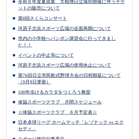
令和６年度夏巡業 大相撲日立場所開催に伴うチケ
ットの販売について
第8回さくらコンサート
河原⼦北浜スポーツ広場の全⾯再開について
市内の小学校へパンポン講習会に行ってきまし
た！！
イベントの中止等について
河原子北浜スポーツ広場の使用休止について
第76回日立市民軟式野球大会の日程順延について
（9月9日更新）
100年歩けるカラダをつくろう教室
体協スポーツクラブ 月間スケジュール
☆体協スポーツクラブ ６月予定表☆
日本卓球リーグ ホームマッチ「レゾナック vs エク
セディ」
スポーツ施設行事予定