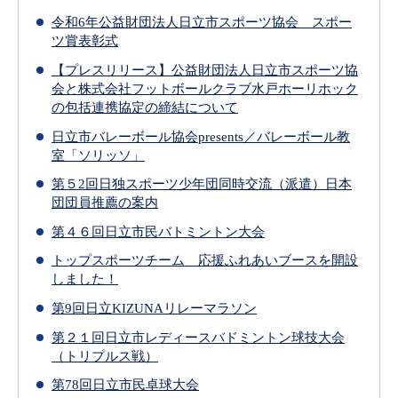
令和6年公益財団法人日立市スポーツ協会 スポー
ツ賞表彰式
【プレスリリース】公益財団法人日立市スポーツ協
会と株式会社フットボールクラブ水戸ホーリホック
の包括連携協定の締結について
日立市バレーボール協会presents／バレーボール教
室「ソリッソ」
第５2回日独スポーツ少年団同時交流（派遣）日本
団団員推薦の案内
第４６回日立市民バトミントン大会
トップスポーツチーム 応援ふれあいブースを開設
しました！
第9回日立KIZUNAリレーマラソン
第２１回日立市レディースバドミントン球技大会
（トリプルス戦）
第78回日立市民卓球大会