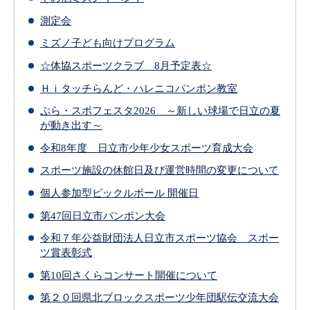
測定会
ミズノ子ども向けプログラム
☆体協スポーツクラブ 8月予定表☆
Ｈｉタッチらんど・ハレニコパンポン教室
ぷら・スポフェスタ2026 ～新しい球場で日立の夏
が動き出す～
令和8年度 日立市少年少女スポーツ育成大会
スポーツ施設の休館日及び運営時間の変更について
個人参加型ピックルボール 開催日
第47回日立市パンポン大会
令和７年公益財団法人日立市スポーツ協会 スポー
ツ賞表彰式
第10回さくらコンサート開催について
第２０回県北ブロックスポーツ少年団駅伝交流大会