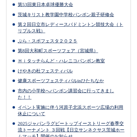
第53回東日本卓球優勝大会
茨城キリスト教学園中学校パンポン親子研修会
第２回日立市レディースバドミントン競技大会（ト
リプルス戦）
ぷら・スポフェスタ２０２５
第8回大和町スポーツフェア（宮城県）
Ｈｉタッチらんど・ハレニコパンポン教室
けやきの杜フェスティバル
健康スポーツフェスティバルinひたちなか
市内の小学校へパンポン講習会に行ってきまし
た！！
イベント実施に伴う河原子北浜スポーツ広場の利用
休止について
2025ジャパンラグビートップイーストリーグ春季交
流トーナメント ３回戦【日立サンネクサス茨城ホー
ムマッチ】開催のお知らせ