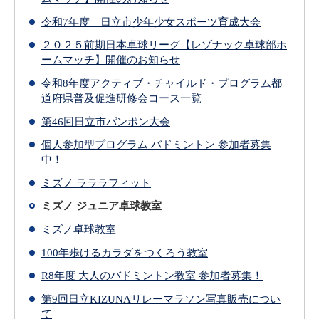
令和7年度 日立市少年少女スポーツ育成大会
２０２５前期日本卓球リーグ【レゾナック卓球部ホ
ームマッチ】開催のお知らせ
令和8年度アクティブ・チャイルド・プログラム都
道府県普及促進研修会コース一覧
第46回日立市パンポン大会
個人参加型プログラム バドミントン 参加者募集
中！
ミズノ ラララフィット
ミズノ ジュニア卓球教室
ミズノ卓球教室
100年歩けるカラダをつくろう教室
R8年度 大人のバドミントン教室 参加者募集！
第9回日立KIZUNAリレーマラソン写真販売につい
て