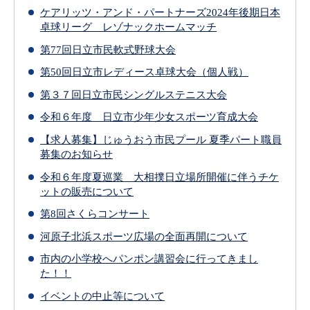
ケアリッツ・アンド・パートナーズ2024年後期日本
卓球リーグ レゾナックホームマッチ
第77回日立市民軟式野球大会
第50回日立市レディース卓球大会（個人戦）
第３７回日立市民シングルステニス大会
令和６年度 日立市少年少女スポーツ育成大会
【求人募集】じゅうおう市民プール 夏季パート職員
募集のお知らせ
令和６年度夏巡業 大相撲日立場所開催に伴うチケ
ットの販売について
第8回さくらコンサート
河原⼦北浜スポーツ広場の全⾯再開について
市内の小学校へパンポン講習会に行ってきまし
た！！
イベントの中止等について