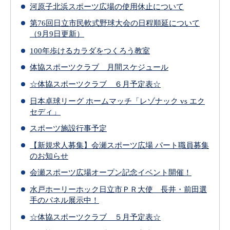
河原子北浜スポーツ広場の使用休止について
第76回日立市民軟式野球大会の日程順延について
（9月9日更新）
100年歩けるカラダをつくろう教室
体協スポーツクラブ 月間スケジュール
☆体協スポーツクラブ ６月予定表☆
日本卓球リーグ ホームマッチ「レゾナック vs エク
セディ」
スポーツ施設行事予定
【新規求人募集】会瀬スポーツ広場 パート職員募集
のお知らせ
会瀬スポーツ広場オープン記念イベント開催！
水戸ホーリーホック日立市ＰＲ大使 長井・前田選
手のパネル展示中！
☆体協スポーツクラブ ５月予定表☆