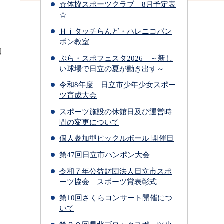
☆体協スポーツクラブ 8月予定表
☆
Ｈｉタッチらんど・ハレニコパン
ポン教室
日
ぷら・スポフェスタ2026 ～新し
い球場で日立の夏が動き出す～
令和8年度 日立市少年少女スポー
ツ育成大会
スポーツ施設の休館日及び運営時
間の変更について
個人参加型ピックルボール 開催日
第47回日立市パンポン大会
令和７年公益財団法人日立市スポ
ーツ協会 スポーツ賞表彰式
第10回さくらコンサート開催につ
いて