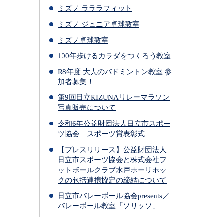
ミズノ ラララフィット
ミズノ ジュニア卓球教室
ミズノ卓球教室
100年歩けるカラダをつくろう教室
R8年度 大人のバドミントン教室 参
加者募集！
第9回日立KIZUNAリレーマラソン
写真販売について
令和6年公益財団法人日立市スポー
ツ協会 スポーツ賞表彰式
【プレスリリース】公益財団法人
日立市スポーツ協会と株式会社フ
ットボールクラブ水戸ホーリホッ
クの包括連携協定の締結について
日立市バレーボール協会presents／
バレーボール教室「ソリッソ」