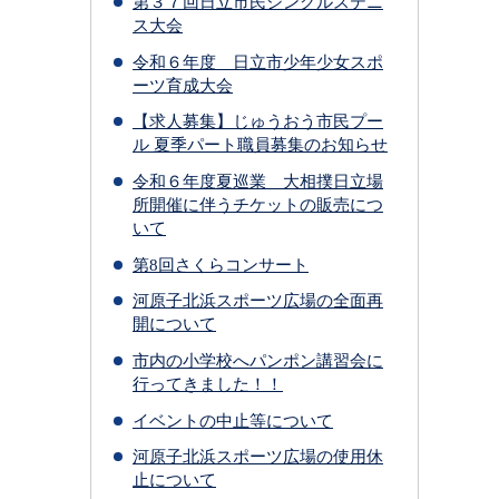
第３７回日立市民シングルステニ
ス大会
令和６年度 日立市少年少女スポ
ーツ育成大会
【求人募集】じゅうおう市民プー
ル 夏季パート職員募集のお知らせ
令和６年度夏巡業 大相撲日立場
所開催に伴うチケットの販売につ
いて
第8回さくらコンサート
河原⼦北浜スポーツ広場の全⾯再
開について
市内の小学校へパンポン講習会に
行ってきました！！
イベントの中止等について
河原子北浜スポーツ広場の使用休
止について