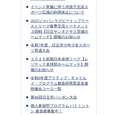
イベント実施に伴う河原子北浜ス
ポーツ広場の利用休止について
2025ジャパンラグビートップイー
ストリーグ春季交流トーナメント
３回戦【日立サンネクサス茨城ホ
ームマッチ】開催のお知らせ
令和7年度 日立市少年少女スポー
ツ育成大会
２０２５前期日本卓球リーグ【レ
ゾナック卓球部ホームマッチ】開
催のお知らせ
令和8年度アクティブ・チャイル
ド・プログラム都道府県普及促進
研修会コース一覧
第46回日立市パンポン大会
個人参加型プログラム バドミント
ン 参加者募集中！