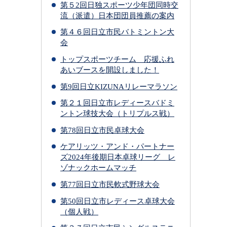
第５2回日独スポーツ少年団同時交
流（派遣）日本団団員推薦の案内
第４６回日立市民バトミントン大
会
トップスポーツチーム 応援ふれ
あいブースを開設しました！
第9回日立KIZUNAリレーマラソン
第２１回日立市レディースバドミ
ントン球技大会（トリプルス戦）
第78回日立市民卓球大会
ケアリッツ・アンド・パートナー
ズ2024年後期日本卓球リーグ レ
ゾナックホームマッチ
第77回日立市民軟式野球大会
第50回日立市レディース卓球大会
（個人戦）