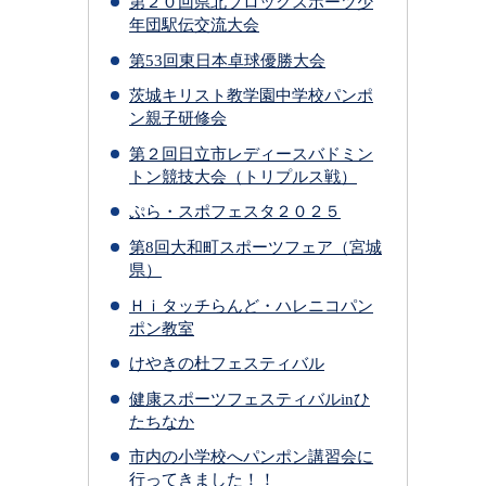
第２０回県北ブロックスポーツ少
年団駅伝交流大会
第53回東日本卓球優勝大会
茨城キリスト教学園中学校パンポ
ン親子研修会
第２回日立市レディースバドミン
トン競技大会（トリプルス戦）
ぷら・スポフェスタ２０２５
第8回大和町スポーツフェア（宮城
県）
Ｈｉタッチらんど・ハレニコパン
ポン教室
けやきの杜フェスティバル
健康スポーツフェスティバルinひ
たちなか
市内の小学校へパンポン講習会に
行ってきました！！