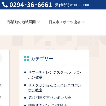
受付時間 8:30～21:00
部活動の地域展開
日立市スポーツ協会
カテゴリー
サマーチャレンジスクール パン
ポン教室
Ｈｉタッチらんど・ハレニコパン
ポン教室
2
第47回日立市パンポン大会
翔洋学園パンポン体験会