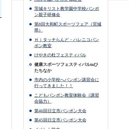
茨城キリスト教学園中学校パンポ
ン親子研修会
第8回大和町スポーツフェア（宮城
県）
Ｈｉタッチらんど・ハレニコパン
ポン教室
けやきの杜フェスティバル
健康スポーツフェスティバルinひ
たちなか
市内の小学校へパンポン講習会に
行ってきました！！
こどもパンポン教室体験会（講習
会協力）
第46回日立市パンポン大会
第45回日立市パンポン大会