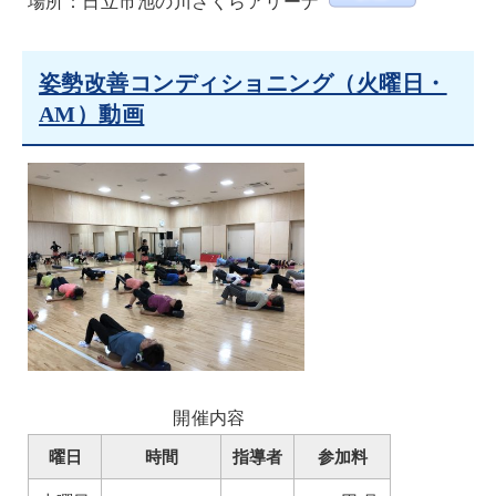
場所：日立市池の川さくらアリーナ
姿勢改善コンディショニング（火曜日・
AM）動画
開催内容
曜日
時間
指導者
参加料