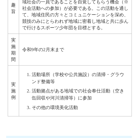
域社会の一員であることを自覚してもらう機会（※
趣
社会活動への参加）が必要である。この活動を通し
旨
て、地域住民の方々とコミュニケーションを深め、
競技のみにとらわれず地域に密着し地域と共に歩ん
で行けるスポーツ少年団を目標とする。
実
施
令和9年の2月末まで
期
間
活動場所（学校や公共施設）の清掃・グラウ
ンド整備等
実
施
活動拠点がある地域での社会奉仕活動（空き
例
缶回収や河川清掃等）に参加
その他の環境美化活動