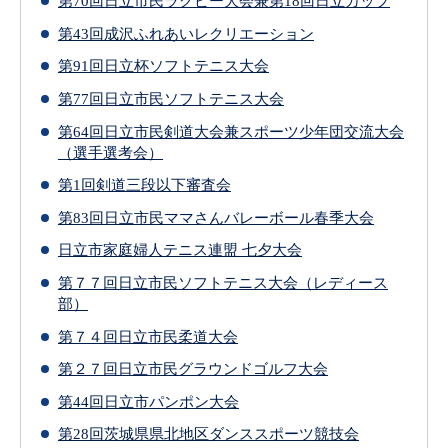
第70回日立市民ラグビー大会兼第18回日立カップ
第43回成沢ふれあいレクリエーション
第91回日立杯ソフトテニス大会
第77回日立市民ソフトテニス大会
第64回日立市民剣道大会兼スポーツ少年団交流大会
（選手選考会）
第1回剣道三段以下審査会
第83回日立市民ママさんバレーボール春季大会
日立市家庭婦人テニス連盟 七夕大会
第７７回日立市民ソフトテニス大会（レディース
部）
第７４回日立市民柔道大会
第２７回日立市民グラウンドゴルフ大会
第44回日立市パンポン大会
第28回茨城県県北地区ダンススポーツ競技会