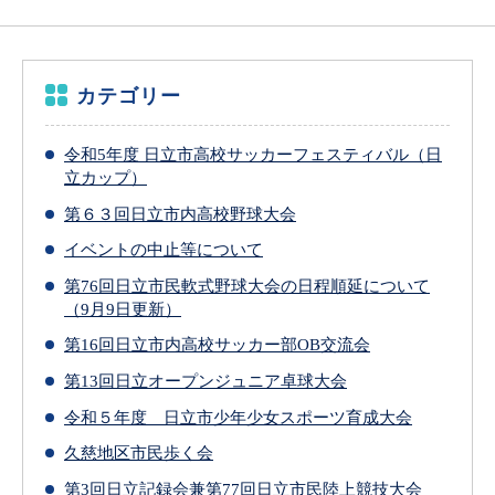
カテゴリー
令和5年度 日立市高校サッカーフェスティバル（日
立カップ）
第６３回日立市内高校野球大会
イベントの中止等について
第76回日立市民軟式野球大会の日程順延について
（9月9日更新）
第16回日立市内高校サッカー部OB交流会
第13回日立オープンジュニア卓球大会
令和５年度 日立市少年少女スポーツ育成大会
久慈地区市民歩く会
第3回日立記録会兼第77回日立市民陸上競技大会